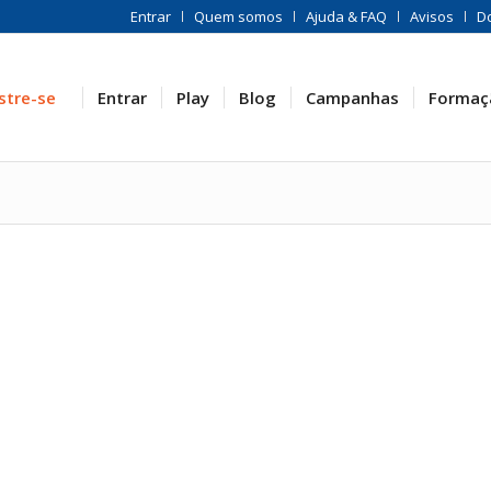
Entrar
Quem somos
Ajuda & FAQ
Avisos
D
stre-se
Entrar
Play
Blog
Campanhas
Formaç