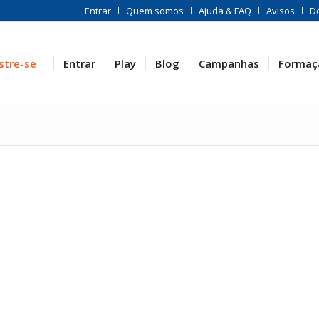
Entrar
Quem somos
Ajuda & FAQ
Avisos
D
stre-se
Entrar
Play
Blog
Campanhas
Formaç