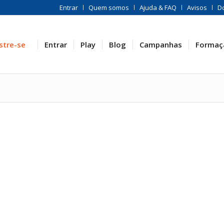
Entrar
Quem somos
Ajuda & FAQ
Avisos
D
stre-se
Entrar
Play
Blog
Campanhas
Formaç