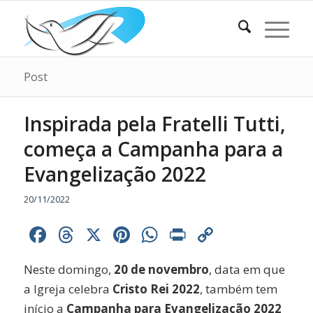
Post
Inspirada pela Fratelli Tutti,
começa a Campanha para a
Evangelização 2022
20/11/2022
Facebook
Threads
X
Pinterest
WhatsApp
Print
Copy
Link
Neste domingo,
20 de novembro
, data em que
a Igreja celebra
Cristo Rei 2022
, também tem
início a
Campanha para Evangelização 2022