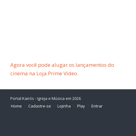
Agora você pode alugar os lançamentos do
cinema na Loja Prime Video.
Portal Kairós - Igreja e Música em 2026
Home
Cadastre-se
Lojinha
Play
Entrar