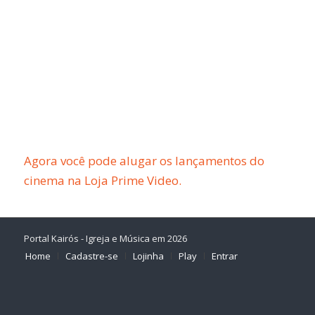
Agora você pode alugar os lançamentos do
cinema na Loja Prime Video.
Portal Kairós - Igreja e Música em 2026
Home
Cadastre-se
Lojinha
Play
Entrar