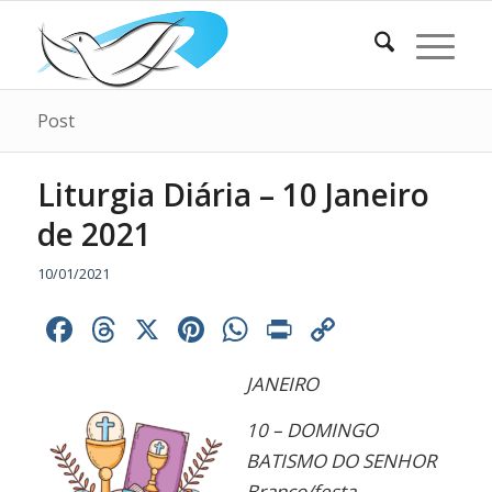
Post
Liturgia Diária – 10 Janeiro
de 2021
10/01/2021
Facebook
Threads
X
Pinterest
WhatsApp
Print
Copy
Link
JANEIRO
10 – DOMINGO
BATISMO DO SENHOR
Branco/festa