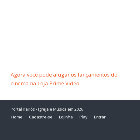
Agora você pode alugar os lançamentos do
cinema na Loja Prime Video.
Portal Kairós - Igreja e Música em 2026
Home
Cadastre-se
Lojinha
Play
Entrar