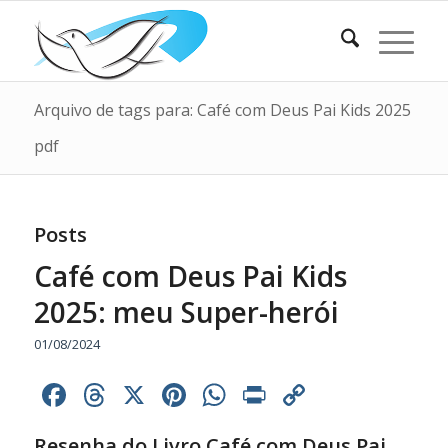
Arquivo de tags para: Café com Deus Pai Kids 2025
pdf
Posts
Café com Deus Pai Kids
2025: meu Super-herói
01/08/2024
Facebook
Threads
X
Pinterest
WhatsApp
Print
Copy
Link
Resenha do Livro Café com Deus Pai