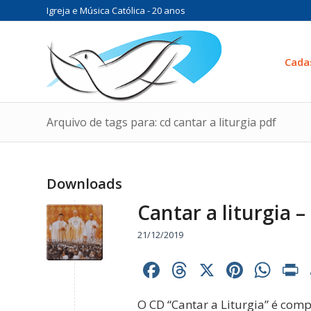
Igreja e Música Católica - 20 anos
Cada
Arquivo de tags para: cd cantar a liturgia pdf
Downloads
Cantar a liturgia 
21/12/2019
Facebook
Threads
X
Pinter
Wh
O CD “Cantar a Liturgia” é comp