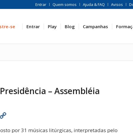
Entrar
Quem somos
Ajuda & FAQ
Avisos
D
stre-se
Entrar
Play
Blog
Campanhas
Formaç
– Presidência – Assembléia
est
atsApp
Print
Copy
Link
osto por 31 músicas litúrgicas, interpretadas pelo