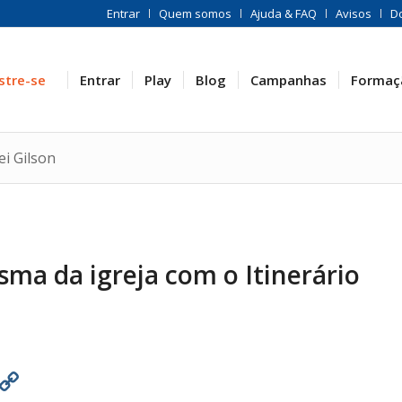
Entrar
Quem somos
Ajuda & FAQ
Avisos
D
stre-se
Entrar
Play
Blog
Campanhas
Formaç
ei Gilson
sma da igreja com o Itinerário
est
atsApp
Print
Copy