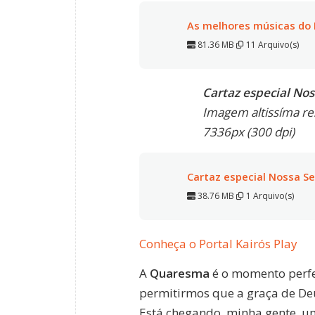
As melhores músicas do F
81.36 MB
11 Arquivo(s)
Cartaz especial No
Imagem altissíma re
7336px (300 dpi)
Cartaz especial Nossa S
38.76 MB
1 Arquivo(s)
Conheça o Portal Kairós Play
A
Quaresma
é o momento perfei
permitirmos que a graça de De
Está chegando, minha gente, u