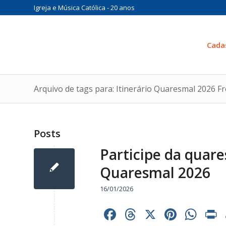
Igreja e Música Católica - 20 anos
Cada
Arquivo de tags para: Itinerário Quaresmal 2026 Fr
Posts
Participe da quare
Quaresmal 2026
16/01/2026
Facebook
Threads
X
Pinter
Wh