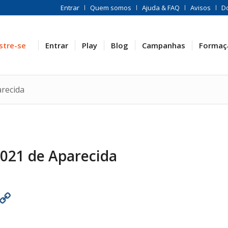
Entrar
Quem somos
Ajuda & FAQ
Avisos
D
stre-se
Entrar
Play
Blog
Campanhas
Formaç
arecida
021 de Aparecida
est
atsApp
Print
Copy
Link