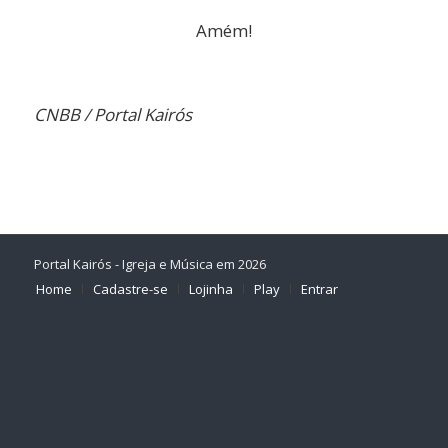
Amém!
CNBB / Portal Kairós
Portal Kairós - Igreja e Música em 2026
Home
Cadastre-se
Lojinha
Play
Entrar