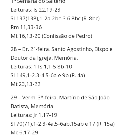
1ª Semana do Saltério
Leituras: Is 22,19-23
Sl 137(138),1-2a.2bc-3.6.8bc (R. 8bc)
Rm 11,33-36
Mt 16,13-20 (Confissão de Pedro)
28 – Br. 2ª-feira. Santo Agostinho, Bispo e
Doutor da Igreja, Memória.
Leituras: 1Ts 1,1-5.8b-10
Sl 149,1-2.3-4.5-6a e 9b (R. 4a)
Mt 23,13-22
29 – Verm. 3ª-feira. Martírio de São João
Batista, Memória
Leituras: Jr 1,17-19
Sl 70(71),1-2.3-4a.5-6ab.15ab e 17 (R. 15a)
Mc 6,17-29