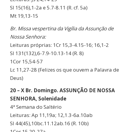
Sl 15(16),1-2a e 5.7-8.11 (R. cf. 5a)
Mt 19,13-15
Br. Missa vespertina da Vigília da Assunção de
Nossa Senhora:
Leituras próprias: 1Cr 15,3-4.15-16; 16,1-2
Sl 131(132),6-7.9-10.13-14 (R. 8)
1Cor 15,54-57
Lc 11,27-28 (Felizes os que ouvem a Palavra de
Deus)
20 – X Br. Domingo. ASSUNÇÃO DE NOSSA
SENHORA, Solenidade
4ª Semana do Saltério
Leituras: Ap 11,19a; 12,1.3-6a.10ab
Sl 44(45),10bc.11.12ab.16 (R. 10b)
1Cor 15,20-27a