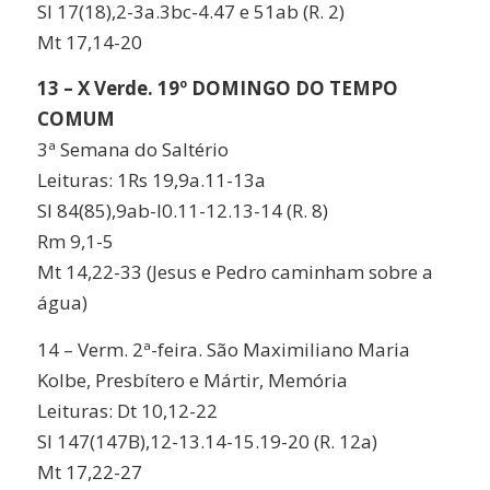
Sl 17(18),2-3a.3bc-4.47 e 51ab (R. 2)
Mt 17,14-20
13 – X Verde. 19º DOMINGO DO TEMPO
COMUM
3ª Semana do Saltério
Leituras: 1Rs 19,9a.11-13a
Sl 84(85),9ab-l0.11-12.13-14 (R. 8)
Rm 9,1-5
Mt 14,22-33 (Jesus e Pedro caminham sobre a
água)
14 – Verm. 2ª-feira. São Maximiliano Maria
Kolbe, Presbítero e Mártir, Memória
Leituras: Dt 10,12-22
Sl 147(147B),12-13.14-15.19-20 (R. 12a)
Mt 17,22-27