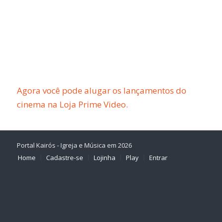
Agora você pode alugar os lançamentos do
cinema na Loja Prime Video.
Portal Kairós - Igreja e Música em 2026
Home
Cadastre-se
Lojinha
Play
Entrar