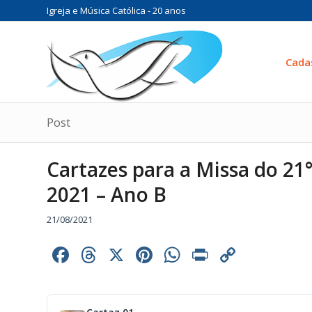
Igreja e Música Católica - 20 anos
Cada
Post
Cartazes para a Missa do 
2021 – Ano B
21/08/2021
Facebook
Threads
X
Pinterest
WhatsApp
Print
Copy
Link