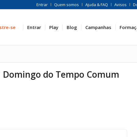
Entrar
Quem somos
Ajuda & FAQ
Avisos
D
stre-se
Entrar
Play
Blog
Campanhas
Formaç
21° Domingo do Tempo Comum