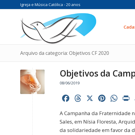
Igreja e Música Católica - 20 anos
Cada
Arquivo da categoria: Objetivos CF 2020
Objetivos da Camp
08/06/2019
Facebook
Threads
X
Pinter
Wh
A Campanha da Fraternidade na
Sales, em Nísia Floresta, Arqui
da solidariedade em favor da d