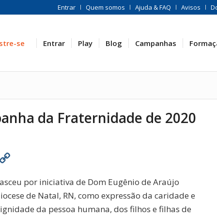
Entrar
Quem somos
Ajuda & FAQ
Avisos
D
stre-se
Entrar
Play
Blog
Campanhas
Formaç
anha da Fraternidade de 2020
est
atsApp
Print
Copy
Link
sceu por iniciativa de Dom Eugênio de Araújo
diocese de Natal, RN, como expressão da caridade e
ignidade da pessoa humana, dos filhos e filhas de