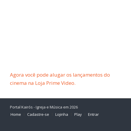
Agora você pode alugar os lançamentos do
cinema na Loja Prime Video.
Portal Kairós - Igreja e Música em 2026
Home
Cadastre-se
Lojinha
Play
Entrar