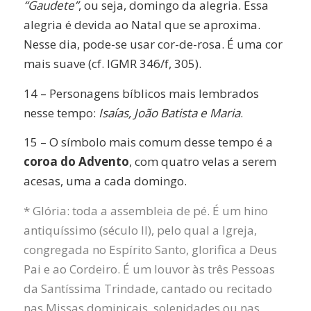
“Gaudete”
, ou seja, domingo da alegria. Essa
alegria é devida ao Natal que se aproxima.
Nesse dia, pode-se usar cor-de-rosa. É uma cor
mais suave (cf. IGMR 346/f, 305).
14 – Personagens bíblicos mais lembrados
nesse tempo:
Isaías, João Batista e Maria
.
15 – O símbolo mais comum desse tempo é a
coroa do Advento
, com quatro velas a serem
acesas, uma a cada domingo.
* Glória: toda a assembleia de pé. É um hino
antiquíssimo (século II), pelo qual a Igreja,
congregada no Espírito Santo, glorifica a Deus
Pai e ao Cordeiro. É um louvor às três Pessoas
da Santíssima Trindade, cantado ou recitado
nas Missas dominicais, solenidades ou nas