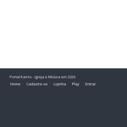
Portal Kairós - Igreja e Música em 2026
Home
Cadastre-se
Lojinha
Play
Entrar