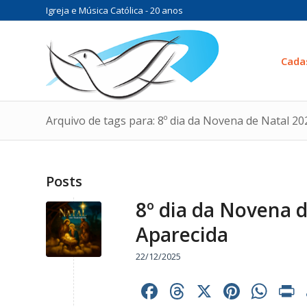
Igreja e Música Católica - 20 anos
Cada
Arquivo de tags para: 8º dia da Novena de Natal 2
Posts
8º dia da Novena 
Aparecida
22/12/2025
Facebook
Threads
X
Pinter
Wh