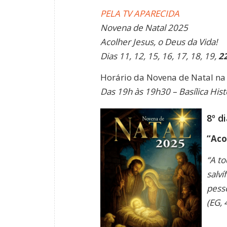
PELA TV APARECIDA
Novena de Natal 2025
Acolher Jesus, o Deus da Vida!
Dias 11, 12, 15, 16, 17, 18, 19,
2
Horário da Novena de Natal na
Das 19h às 19h30 – Basílica Hist
8º d
“Aco
“A t
salv
pesso
(EG, 