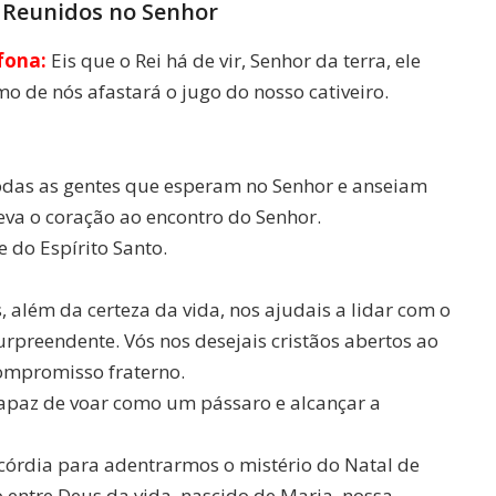
– Reunidos no Senhor
fona:
Eis que o Rei há de vir, Senhor da terra, ele
o de nós afastará o jugo do nosso cativeiro.
todas as gentes que esperam no Senhor e anseiam
eva o coração ao encontro do Senhor.
 do Espírito Santo.
 além da certeza da vida, nos ajudais a lidar com o
urpreendente. Vós nos desejais cristãos abertos ao
compromisso fraterno.
apaz de voar como um pássaro e alcançar a
córdia para adentrarmos o mistério do Natal de
o entre Deus da vida, nascido de Maria, nossa