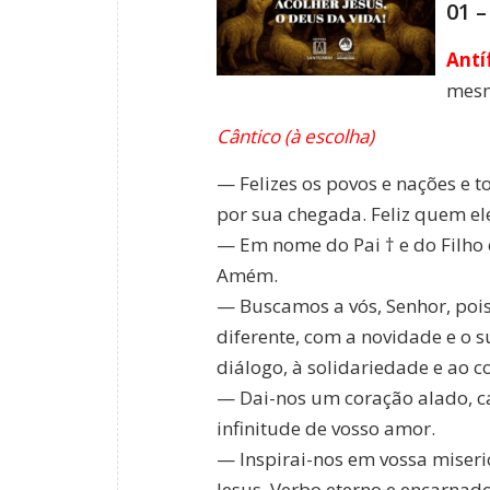
01 
Antí
mesm
Cântico (à escolha)
— Felizes os povos e nações e 
por sua chegada. Feliz quem el
— Em nome do Pai † e do Filho e
Amém.
— Buscamos a vós, Senhor, pois,
diferente, com a novidade e o s
diálogo, à solidariedade e ao 
— Dai-nos um coração alado, c
infinitude de vosso amor.
— Inspirai-nos em vossa miseri
Jesus, Verbo eterno e encarnad