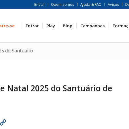
Entrar
Quem somos
Ajuda & FAQ
Avisos
D
stre-se
Entrar
Play
Blog
Campanhas
Formaç
025 do Santuário
de Natal 2025 do Santuário de
est
atsApp
Print
Copy