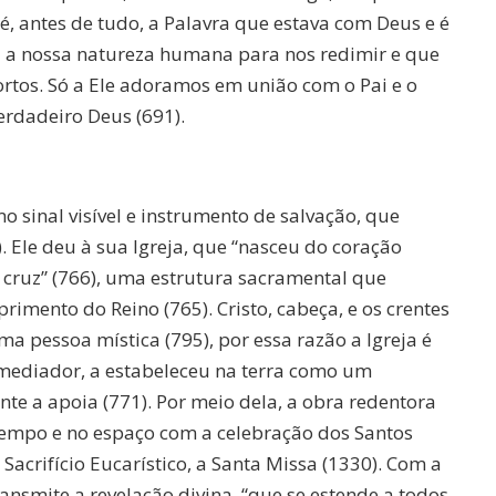
é, antes de tudo, a Palavra que estava com Deus e é
u a nossa natureza humana para nos redimir e que
mortos. Só a Ele adoramos em união com o Pai e o
erdadeiro Deus (691).
mo sinal visível e instrumento de salvação, que
). Ele deu à sua Igreja, que “nasceu do coração
 cruz” (766), uma estrutura sacramental que
imento do Reino (765). Cristo, cabeça, e os crentes
pessoa mística (795), por essa razão a Igreja é
o mediador, a estabeleceu na terra como um
te a apoia (771). Por meio dela, a obra redentora
 tempo e no espaço com a celebração dos Santos
acrifício Eucarístico, a Santa Missa (1330). Com a
ransmite a revelação divina, “que se estende a todos