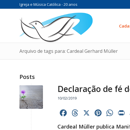
Igreja e Música Católica - 20 anos
Cada
Arquivo de tags para: Cardeal Gerhard Müller
Posts
Declaração de fé 
10/02/2019
Facebook
Threads
X
Pinter
Wh
Cardeal Müller publica Mani