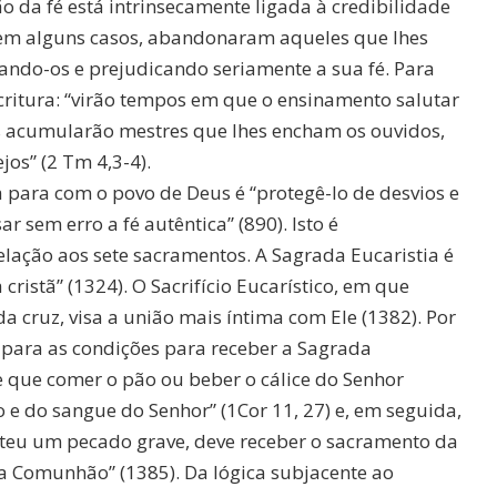
ão da fé está intrinsecamente ligada à credibilidade
em alguns casos, abandonaram aqueles que lhes
ando-os e prejudicando seriamente a sua fé. Para
critura: “virão tempos em que o ensinamento salutar
as acumularão mestres que lhes encham os ouvidos,
os” (2 Tm 4,3-4).
a para com o povo de Deus é “protegê-lo de desvios e
r sem erro a fé autêntica” (890). Isto é
lação aos sete sacramentos. A Sagrada Eucaristia é
 cristã” (1324). O Sacrifício Eucarístico, em que
 da cruz, visa a união mais íntima com Ele (1382). Por
a para as condições para receber a Sagrada
 que comer o pão ou beber o cálice do Senhor
 e do sangue do Senhor” (1Cor 11, 27) e, em seguida,
teu um pecado grave, deve receber o sacramento da
 a Comunhão” (1385). Da lógica subjacente ao