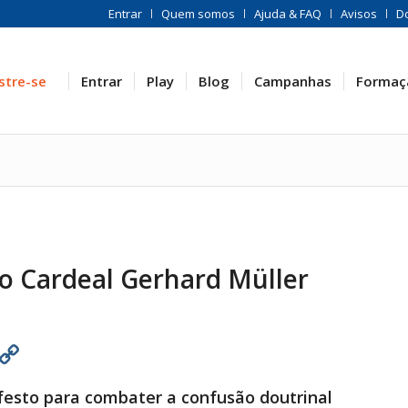
Entrar
Quem somos
Ajuda & FAQ
Avisos
D
stre-se
Entrar
Play
Blog
Campanhas
Formaç
do Cardeal Gerhard Müller
est
atsApp
Print
Copy
Link
festo para combater a confusão doutrinal