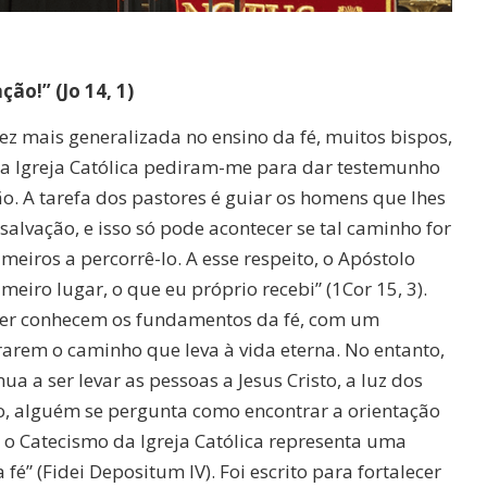
ão!” (Jo 14, 1)
z mais generalizada no ensino da fé, muitos bispos,
s da Igreja Católica pediram-me para dar testemunho
o. A tarefa dos pastores é guiar os homens que lhes
alvação, e isso só pode acontecer se tal caminho for
meiros a percorrê-lo. A esse respeito, o Apóstolo
meiro lugar, o que eu próprio recebi” (1Cor 15, 3).
uer conhecem os fundamentos da fé, com um
rarem o caminho que leva à vida eterna. No entanto,
nua a ser levar as pessoas a Jesus Cristo, a luz dos
ção, alguém se pergunta como encontrar a orientação
, o Catecismo da Igreja Católica representa uma
é” (Fidei Depositum IV). Foi escrito para fortalecer