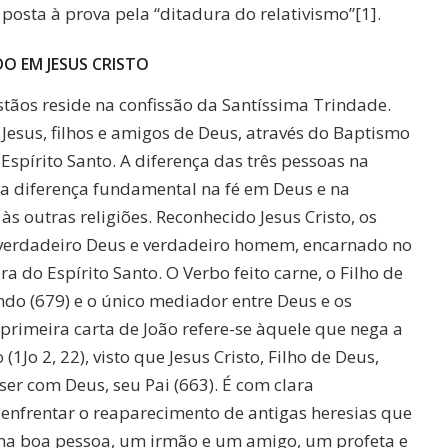
 posta à prova pela “ditadura do relativismo”[1].
DO EM JESUS CRISTO
stãos reside na confissão da Santíssima Trindade.
Jesus, filhos e amigos de Deus, através do Baptismo
Espírito Santo. A diferença das três pessoas na
a diferença fundamental na fé em Deus e na
outras religiões. Reconhecido Jesus Cristo, os
verdadeiro Deus e verdadeiro homem, encarnado no
a do Espírito Santo. O Verbo feito carne, o Filho de
do (679) e o único mediador entre Deus e os
 primeira carta de João refere-se àquele que nega a
(1Jo 2, 22), visto que Jesus Cristo, Filho de Deus,
er com Deus, seu Pai (663). É com clara
enfrentar o reaparecimento de antigas heresias que
ma boa pessoa, um irmão e um amigo, um profeta e