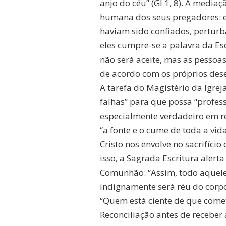
anjo do céu” (Gl 1, 8). A mediaç
humana dos seus pregadores: 
haviam sido confiados, perturb
eles cumpre-se a palavra da Es
não será aceite, mas as pesso
de acordo com os próprios desej
A tarefa do Magistério da Igrej
falhas” para que possa “professa
especialmente verdadeiro em re
“a fonte e o cume de toda a vida
Cristo nos envolve no sacrifício
isso, a Sagrada Escritura alert
Comunhão: “Assim, todo aquele
indignamente será réu do corpo
“Quem está ciente de que come
Reconciliação antes de receber