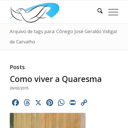
Arquivo de tags para: Cônego José Geraldo Vidigal
de Carvalho
Posts
Como viver a Quaresma
26/02/2015
Facebook
Threads
X
Pinterest
WhatsApp
Print
Copy
Link