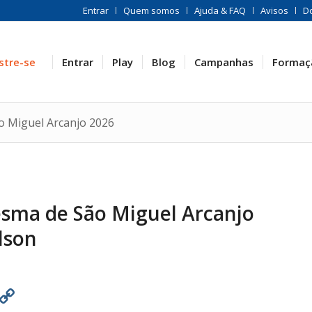
Entrar
Quem somos
Ajuda & FAQ
Avisos
D
stre-se
Entrar
Play
Blog
Campanhas
Formaç
ão Miguel Arcanjo 2026
esma de São Miguel Arcanjo
lson
est
atsApp
Print
Copy