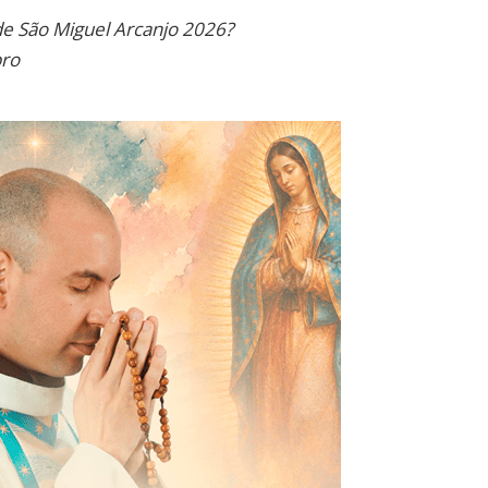
Link
 São Miguel Arcanjo 2026?
bro