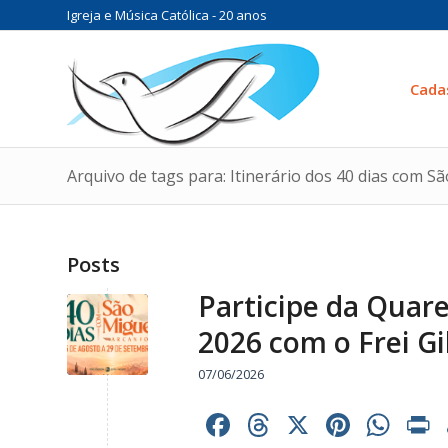
Igreja e Música Católica - 20 anos
Cada
Arquivo de tags para: Itinerário dos 40 dias com S
Posts
Participe da Quar
2026 com o Frei Gi
07/06/2026
Facebook
Threads
X
Pinter
Wh