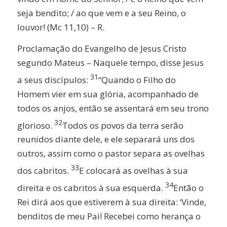
seja bendito; / ao que vem e a seu Reino, o
louvor! (Mc 11,10) – R.
Proclamação do Evangelho de Jesus Cristo
segundo Mateus – Naquele tempo, disse Jesus
31
a seus discípulos:
“Quando o Filho do
Homem vier em sua glória, acompanhado de
todos os anjos, então se assentará em seu trono
32
glorioso.
Todos os povos da terra serão
reunidos diante dele, e ele separará uns dos
outros, assim como o pastor separa as ovelhas
33
dos cabritos.
E colocará as ovelhas à sua
34
direita e os cabritos à sua esquerda.
Então o
Rei dirá aos que estiverem à sua direita: ‘Vinde,
benditos de meu Pai! Recebei como herança o