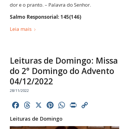
dor e o pranto. – Palavra do Senhor.
Salmo Responsorial: 145(146)
Leia mais
Leituras de Domingo: Missa
do 2° Domingo do Advento
04/12/2022
28/11/2022
Facebook
Threads
X
Pinterest
WhatsApp
Print
Copy
Link
Leituras de Domingo