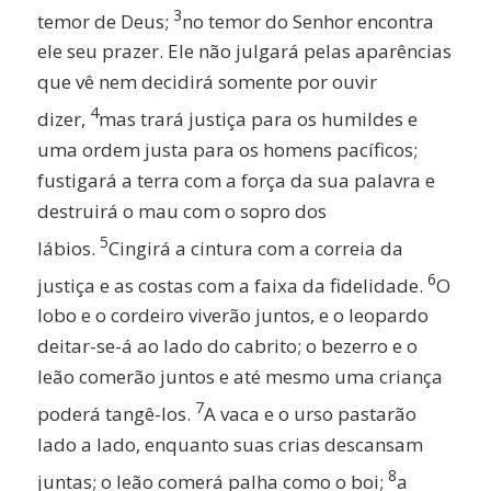
3
temor de Deus;
no temor do Senhor encontra
ele seu prazer. Ele não julgará pelas aparências
que vê nem decidirá somente por ouvir
4
dizer,
mas trará justiça para os humildes e
uma ordem justa para os homens pacíficos;
fustigará a terra com a força da sua palavra e
destruirá o mau com o sopro dos
5
lábios.
Cingirá a cintura com a correia da
6
justiça e as costas com a faixa da fidelidade.
O
lobo e o cordeiro viverão juntos, e o leopardo
deitar-se-á ao lado do cabrito; o bezerro e o
leão comerão juntos e até mesmo uma criança
7
poderá tangê-los.
A vaca e o urso pastarão
lado a lado, enquanto suas crias descansam
8
juntas; o leão comerá palha como o boi;
a