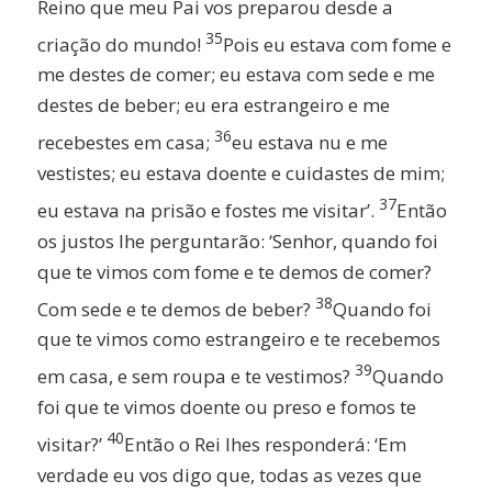
Reino que meu Pai vos preparou desde a
35
criação do mundo!
Pois eu estava com fome e
me destes de comer; eu estava com sede e me
destes de beber; eu era estrangeiro e me
36
recebestes em casa;
eu estava nu e me
vestistes; eu estava doente e cuidastes de mim;
37
eu estava na prisão e fostes me visitar’.
Então
os justos lhe perguntarão: ‘Senhor, quando foi
que te vimos com fome e te demos de comer?
38
Com sede e te demos de beber?
Quando foi
que te vimos como estrangeiro e te recebemos
39
em casa, e sem roupa e te vestimos?
Quando
foi que te vimos doente ou preso e fomos te
40
visitar?’
Então o Rei lhes responderá: ‘Em
verdade eu vos digo que, todas as vezes que