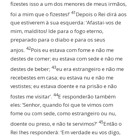
fizestes isso a um dos menores de meus irmãos,
41
foi a mim que o fizestes!’
Depois o Rei dirá aos
que estiverem à sua esquerda: ‘Afastai-vos de
mim, malditos! Ide para o fogo eterno,
preparado para o diabo e para os seus
42
anjos.
Pois eu estava com fome e não me
destes de comer; eu estava com sede e não me
43
destes de beber;
eu era estrangeiro e não me
recebestes em casa; eu estava nu e não me
vestistes; eu estava doente e na prisão e não
44
fostes me visitar’.
E responderão também
eles: ‘Senhor, quando foi que te vimos com
fome ou com sede, como estrangeiro ou nu,
45
doente ou preso, e não te servimos?’
Então o
Rei lhes responderá: ‘Em verdade eu vos digo,