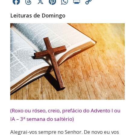
Facebook
Threads
X
Pinterest
WhatsApp
Print
Copy
Link
Leituras de Domingo
(Roxo ou róseo, creio, prefácio do Advento I ou
IA – 3ª semana do saltério)
Alegrai-vos sempre no Senhor. De novo eu vos