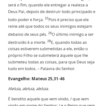
será o fim, quando ele entregar a realeza a
Deus Pai, depois de destruir todo principado e
25
todo poder e força.
Pois é preciso que ele
reine até que todos os seus inimigos estejam
26
debaixo de seus pés.
O último inimigo a ser
28
destruído é a morte.
E, quando todas as
coisas estiverem submetidas a ele, então o
próprio Filho se submeterá àquele que lhe
submeteu todas as coisas, para que Deus seja
tudo em todos. – Palavra do Senhor.
Evangelho: Mateus 25,31-46
Aleluia, aleluia, aleluia.
É bendito aquele que vem vindo, / que vem
vindo em nome do Senhor; / e o Reino que vem