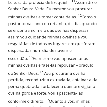
11
Leitura da profecia de Ezequiel –
Assim diz o
Senhor Deus: “Vede! Eu mesmo vou procurar
12
minhas ovelhas e tomar conta delas.
Como o
pastor toma conta do rebanho, de dia, quando
se encontra no meio das ovelhas dispersas,
assim vou cuidar de minhas ovelhas e vou
resgatá-las de todos os lugares em que foram
dispersadas num dia de nuvens e
15
escuridão.
Eu mesmo vou apascentar as
minhas ovelhas e fazê-las repousar – oráculo
16
do Senhor Deus.
Vou procurar a ovelha
perdida, reconduzir a extraviada, enfaixar a da
perna quebrada, fortalecer a doente e vigiar a
ovelha gorda e forte. Vou apascentá-las
17
conforme o direito.
Quanto a vós, minhas