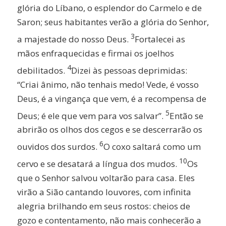
glória do Líbano, o esplendor do Carmelo e de
Saron; seus habitantes verão a glória do Senhor,
3
a majestade do nosso Deus.
Fortalecei as
mãos enfraquecidas e firmai os joelhos
4
debilitados.
Dizei às pessoas deprimidas:
“Criai ânimo, não tenhais medo! Vede, é vosso
Deus, é a vingança que vem, é a recompensa de
5
Deus; é ele que vem para vos salvar”.
Então se
abrirão os olhos dos cegos e se descerrarão os
6
ouvidos dos surdos.
O coxo saltará como um
10
cervo e se desatará a língua dos mudos.
Os
que o Senhor salvou voltarão para casa. Eles
virão a Sião cantando louvores, com infinita
alegria brilhando em seus rostos: cheios de
gozo e contentamento, não mais conhecerão a