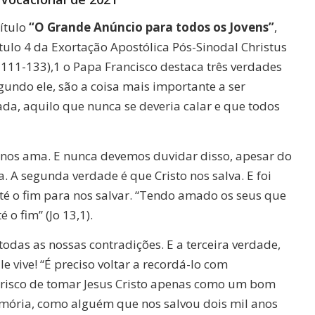
ítulo
“O Grande Anúncio para todos os Jovens”
,
tulo 4 da Exortação Apostólica Pós-Sinodal Christus
n. 111-133),1 o Papa Francisco destaca três verdades
gundo ele, são a coisa mais importante a ser
da, aquilo que nunca se deveria calar e que todos
 nos ama. E nunca devemos duvidar disso, apesar do
. A segunda verdade é que Cristo nos salva. E foi
té o fim para nos salvar. “Tendo amado os seus que
o fim” (Jo 13,1).
odas as nossas contradições. E a terceira verdade,
le vive! “É preciso voltar a recordá-lo com
 risco de tomar Jesus Cristo apenas como um bom
ória, como alguém que nos salvou dois mil anos