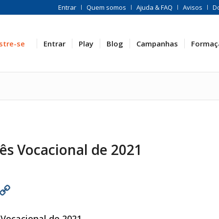
Entrar
Quem somos
Ajuda & FAQ
Avisos
D
stre-se
Entrar
Play
Blog
Campanhas
Formaç
s Vocacional de 2021
est
atsApp
Print
Copy
Link
Vocacional de 2021