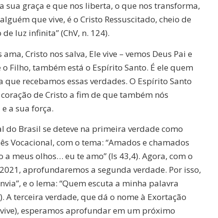
a sua graça e que nos liberta, o que nos transforma,
 alguém que vive, é o Cristo Ressuscitado, cheio de
de luz infinita” (ChV, n. 124).
 ama, Cristo nos salva, Ele vive – vemos Deus Pai e
e o Filho, também está o Espírito Santo. É ele quem
a que recebamos essas verdades. O Espírito Santo
o coração de Cristo a fim de que também nós
e a sua força.
l do Brasil se deteve na primeira verdade como
s Vocacional, com o tema: “Amados e chamados
so a meus olhos… eu te amo” (Is 43,4). Agora, com o
 2021, aprofundaremos a segunda verdade. Por isso,
 envia”, e o lema: “Quem escuta a minha palavra
24). A terceira verdade, que dá o nome à Exortação
sto vive), esperamos aprofundar em um próximo