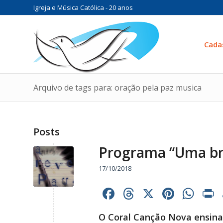
Igreja e Música Católica - 20 anos
Cada
Arquivo de tags para: oração pela paz musica
Posts
Programa “Uma bre
17/10/2018
Facebook
Threads
X
Pinter
Wh
O Coral Canção Nova ensina 