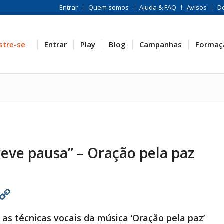
Entrar
Quem somos
Ajuda & FAQ
Avisos
D
stre-se
Entrar
Play
Blog
Campanhas
Formaç
ve pausa” – Oração pela paz
est
atsApp
Print
Copy
Link
as técnicas vocais da música ‘Oração pela paz’