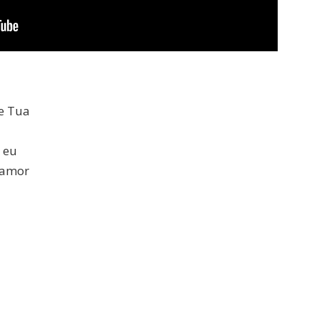
de Tua
 eu
o amor