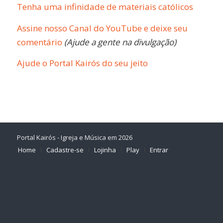
Tenha uma infinidade de materiais católicos
Assine nosso Canal do YouTube e deixe seu
comentário
(Ajude a gente na divulgação)
Ajude o Portal Kairós do seu jeito
Portal Kairós - Igreja e Música em 2026
Home
Cadastre-se
Lojinha
Play
Entrar