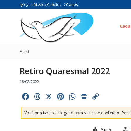
Igreja e Música Católica - 20 anos
Cada
Post
Retiro Quaresmal 2022
18/02/2022
Facebook
Threads
X
Pinterest
WhatsApp
Print
Copy
Link
Você precisa estar logado para ver esse conteúdo. Por 
Ajuda