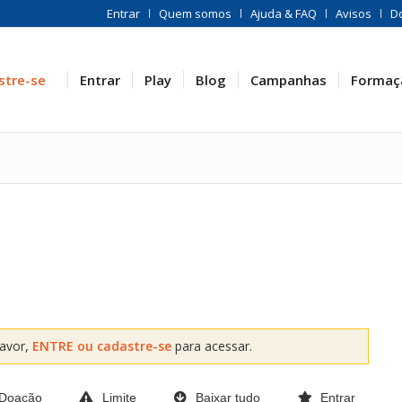
Entrar
Quem somos
Ajuda & FAQ
Avisos
D
stre-se
Entrar
Play
Blog
Campanhas
Formaç
favor,
ENTRE ou cadastre-se
para acessar.
Doação
Limite
Baixar tudo
Entrar