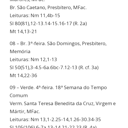
Br. São Caetano, Presbítero, MFac.
Leituras: Nm 11,4b-15
Sl 80(81),12-13.14-15.16-17 (R. 2a)
Mt 14,13-21
08 – Br. 3ª-feira. São Domingos, Presbítero,
Memória
Leituras: Nm 12,1-13
Sl 50(51),3-4.5-6a.6bc-7.12-13 (R. cf. 3a)
Mt 14,22-36
09 – Verde. 4ª-feira. 18ª Semana do Tempo
Comum
Verm. Santa Teresa Benedita da Cruz, Virgem e
Mártir, MFac.
Leituras: Nm 13,1-2.25-14,1.26-30.34-35
Sl 105(106),6-7a.13-14.21-22.23 (R. 4a)