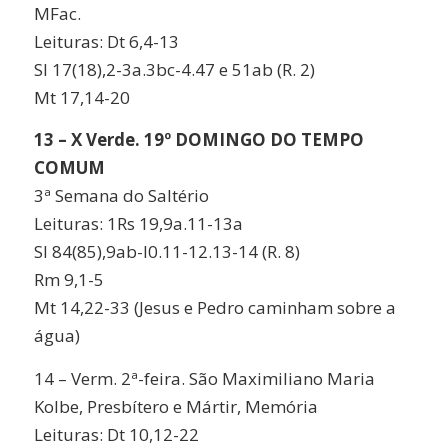
MFac.
Leituras: Dt 6,4-13
Sl 17(18),2-3a.3bc-4.47 e 51ab (R. 2)
Mt 17,14-20
13 – X Verde. 19º DOMINGO DO TEMPO
COMUM
3ª Semana do Saltério
Leituras: 1Rs 19,9a.11-13a
Sl 84(85),9ab-l0.11-12.13-14 (R. 8)
Rm 9,1-5
Mt 14,22-33 (Jesus e Pedro caminham sobre a
água)
14 – Verm. 2ª-feira. São Maximiliano Maria
Kolbe, Presbítero e Mártir, Memória
Leituras: Dt 10,12-22