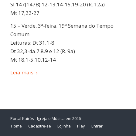
Sl 147(147B),12-13.14-15.19-20 (R. 12a)
Mt 17,22-27
15 – Verde. 3ª-feira. 19ª Semana do Tempo
Comum
Leituras: Dt 31,1-8
Dt 32,3-4a.7.8.9 e 12 (R. 9a)
Mt 18,1-5.10.12-14
Leia mais
Portal Kairós - Igreja e Música em 2026
Home
Cadastre-se
Lojinha
Play
Entrar