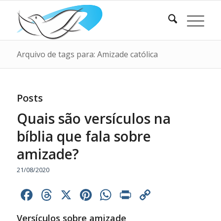
Arquivo de tags para: Amizade católica
Posts
Quais são versículos na
bíblia que fala sobre
amizade?
21/08/2020
Facebook
Threads
X
Pinterest
WhatsApp
Print
Copy
Link
Versículos sobre amizade