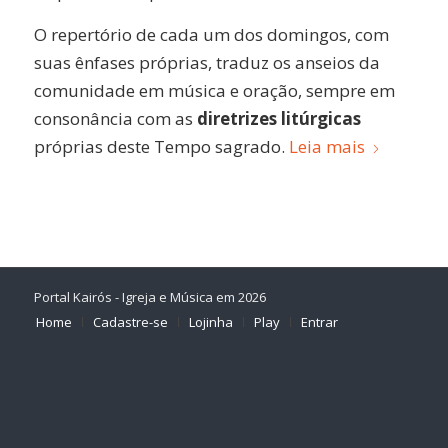
O repertório de cada um dos domingos, com
suas ênfases próprias, traduz os anseios da
comunidade em música e oração, sempre em
consonância com as
diretrizes litúrgicas
próprias deste Tempo sagrado.
Leia mais
Portal Kairós - Igreja e Música em 2026
Home
Cadastre-se
Lojinha
Play
Entrar