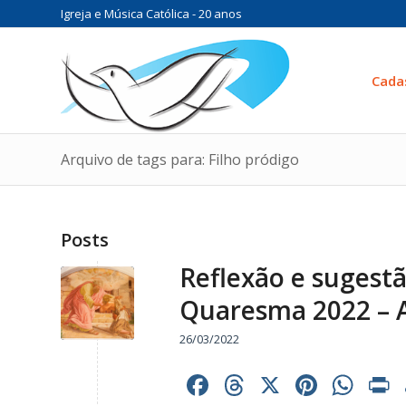
Igreja e Música Católica - 20 anos
Cada
Arquivo de tags para: Filho pródigo
Posts
Reflexão e sugest
Quaresma 2022 – 
26/03/2022
Facebook
Threads
X
Pinter
Wh