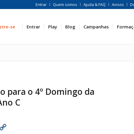
Entrar
Quem somos
Ajuda & FAQ
Avisos
D
stre-se
Entrar
Play
Blog
Campanhas
Formaç
ão para o 4º Domingo da
Ano C
est
atsApp
Print
Copy