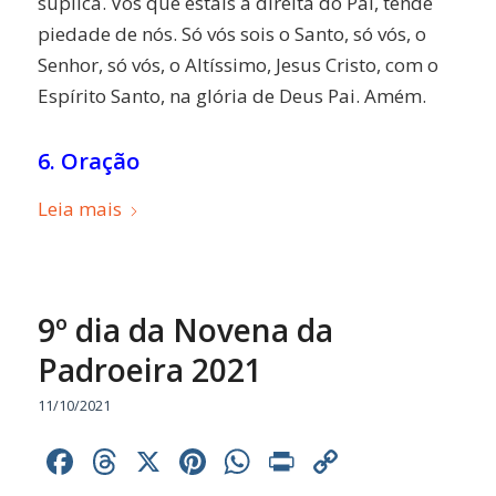
súplica. Vós que estais à direita do Pai, tende
piedade de nós. Só vós sois o Santo, só vós, o
Senhor, só vós, o Altíssimo, Jesus Cristo, com o
Espírito Santo, na glória de Deus Pai. Amém.
6. Oração
Leia mais
9º dia da Novena da
Padroeira 2021
11/10/2021
Facebook
Threads
X
Pinterest
WhatsApp
Print
Copy