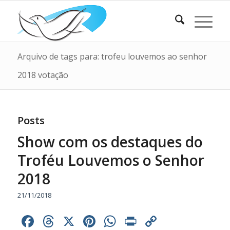
Arquivo de tags para: trofeu louvemos ao senhor
2018 votação
Posts
Show com os destaques do
Troféu Louvemos o Senhor
2018
21/11/2018
Facebook
Threads
X
Pinterest
WhatsApp
Print
Copy