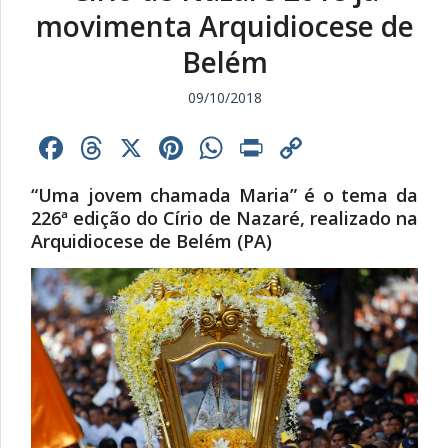
movimenta Arquidiocese de
Belém
09/10/2018
Facebook
Threads
X
Pinterest
WhatsApp
Print
Copy
Link
“Uma jovem chamada Maria” é o tema da
226ª edição do Círio de Nazaré, realizado na
Arquidiocese de Belém (PA)