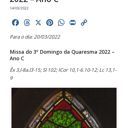
14/03/2022
Facebook
Threads
X
Pinterest
WhatsApp
Print
Copy
Link
Para o dia: 20/03/2022
Missa do 3º Domingo da Quaresma 2022 –
Ano C
Êx 3,l-8a.l3-15; Sl 102; ICor 10,1-6.10-12; Lc 13,1-
9