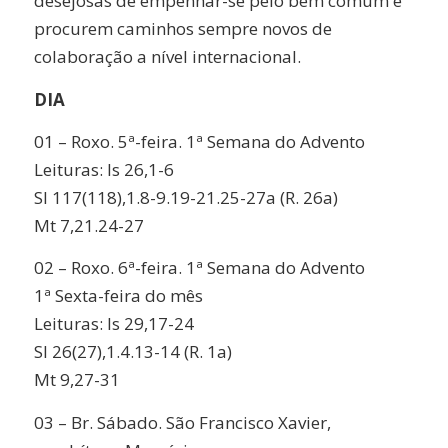
desejosas de empenhar-se pelo bem comum e
procurem caminhos sempre novos de
colaboração a nível internacional.
DIA
01 –
Roxo. 5ª-feira.
1ª Semana do Advento
Leituras:
Is 26,1-6
Sl 117(118),1.8-9.19-21.25-27a (R. 26a)
Mt 7,21.24-27
02 –
Roxo. 6ª-feira.
1ª Semana do Advento
1ª Sexta-feira do mês
Leituras:
Is 29,17-24
Sl 26(27),1.4.13-14 (R. 1a)
Mt 9,27-31
03 –
Br. Sábado.
São Francisco Xavier,