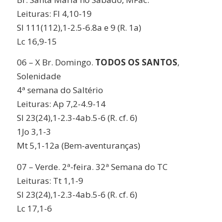
Leituras: Fl 4,10-19
Sl 111(112),1-2.5-6.8a e 9 (R. 1a)
Lc 16,9-15
06 – X Br. Domingo.
TODOS OS SANTOS
,
Solenidade
4ª semana do Saltério
Leituras: Ap 7,2-4.9-14
Sl 23(24),1-2.3-4ab.5-6 (R. cf. 6)
1Jo 3,1-3
Mt 5,1-12a (Bem-aventuranças)
07 – Verde. 2ª-feira. 32ª Semana do TC
Leituras: Tt 1,1-9
Sl 23(24),1-2.3-4ab.5-6 (R. cf. 6)
Lc 17,1-6