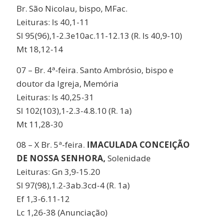
Br.
São Nicolau, bispo
, MFac.
Leituras:
Is 40,1-11
Sl 95(96),1-2.3e10ac.11-12.13 (R. Is 40,9-10)
Mt 18,12-14
07 –
Br. 4ª-feira.
Santo Ambrósio, bispo e
doutor da Igreja
, Memória
Leituras:
Is 40,25-31
Sl 102(103),1-2.3-4.8.10 (R. 1a)
Mt 11,28-30
08 –
X
Br. 5ª-feira.
IMACULADA CONCEIÇÃO
DE NOSSA SENHORA
,
Solenidade
Leituras:
Gn 3,9-15.20
Sl 97(98),1.2-3ab.3cd-4 (R. 1a)
Ef 1,3-6.11-12
Lc 1,26-38 (Anunciação)