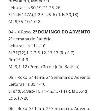
presbítero
, Memória
Leituras:
Is 30,19-21.23-26
Sl 146(147A),1-2.3-4.5-6 (R. Is 30,18)
Mt 9,35-10,1.6-8
04 –
X
Roxo.
2º DOMINGO DO ADVENTO
2ª semana do Saltério.
Leituras:
Is 11,1-10
Sl 71(72),1-2.7-8.12-13.17 (R. cf. 7)
Rm 15,4-9
Mt 3,1-12 (Pregação de João Batista)
05 –
Roxo. 2ª-feira.
2ª Semana do Advento
Leituras:
Is 35,1-10
Sl 84(85),9ab-10.11-12.13-14 (R. Is 35,4d)
Lc 5,17-26
06 –
Roxo. 3ª-feira.
2ª Semana do Advento