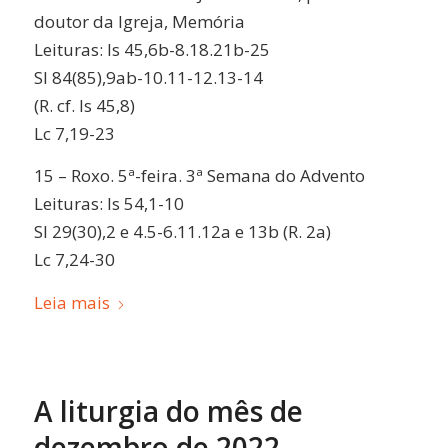
doutor da Igreja
, Memória
Leituras:
Is 45,6b-8.18.21b-25
Sl 84(85),9ab-10.11-12.13-14
(R. cf. Is 45,8)
Lc 7,19-23
15 –
Roxo. 5ª-feira.
3ª Semana do Advento
Leituras:
Is 54,1-10
Sl 29(30),2 e 4.5-6.11.12a e 13b (R. 2a)
Lc 7,24-30
Leia mais
A liturgia do mês de
dezembro de 2022