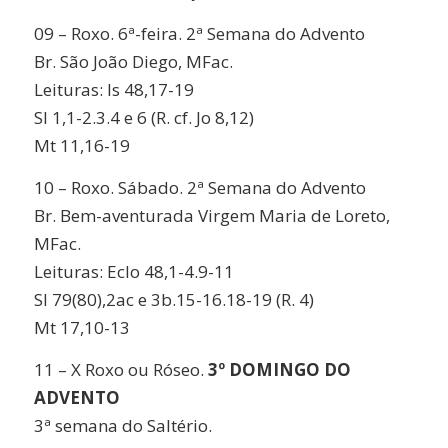
09 –
Roxo. 6ª-feira.
2ª Semana do Advento
Br.
São João Diego
, MFac.
Leituras:
Is 48,17-19
Sl 1,1-2.3.4 e 6 (R. cf. Jo 8,12)
Mt 11,16-19
10 –
Roxo. Sábado.
2ª Semana do Advento
Br.
Bem-aventurada Virgem Maria de Loreto
,
MFac.
Leituras:
Eclo 48,1-4.9-11
Sl 79(80),2ac e 3b.15-16.18-19 (R. 4)
Mt 17,10-13
11 –
X
Roxo ou Róseo.
3º DOMINGO DO
ADVENTO
3ª semana do Saltério.