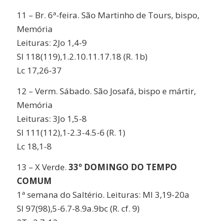
11 – Br. 6ª-feira. São Martinho de Tours, bispo,
Memória
Leituras: 2Jo 1,4-9
Sl 118(119),1.2.10.11.17.18 (R. 1b)
Lc 17,26-37
12 – Verm. Sábado. São Josafá, bispo e mártir,
Memória
Leituras: 3Jo 1,5-8
Sl 111(112),1-2.3-4.5-6 (R. 1)
Lc 18,1-8
13 – X Verde.
33º DOMINGO DO TEMPO
COMUM
1ª semana do Saltério. Leituras: Ml 3,19-20a
Sl 97(98),5-6.7-8.9a.9bc (R. cf. 9)