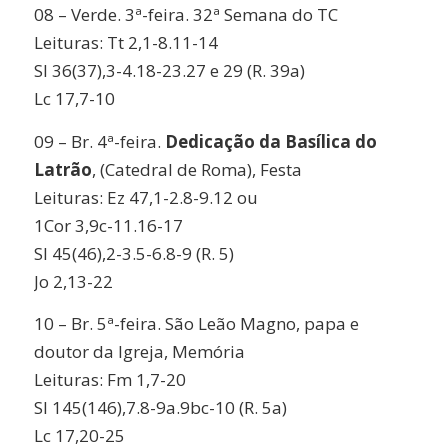
08 – Verde. 3ª-feira. 32ª Semana do TC
Leituras: Tt 2,1-8.11-14
Sl 36(37),3-4.18-23.27 e 29 (R. 39a)
Lc 17,7-10
09 – Br. 4ª-feira.
Dedicação da Basílica do
Latrão
, (Catedral de Roma), Festa
Leituras: Ez 47,1-2.8-9.12 ou
1Cor 3,9c-11.16-17
Sl 45(46),2-3.5-6.8-9 (R. 5)
Jo 2,13-22
10 – Br. 5ª-feira. São Leão Magno, papa e
doutor da Igreja, Memória
Leituras: Fm 1,7-20
Sl 145(146),7.8-9a.9bc-10 (R. 5a)
Lc 17,20-25