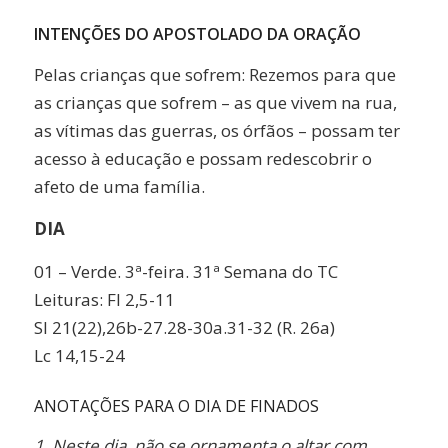
INTENÇÕES DO APOSTOLADO DA ORAÇÃO
Pelas crianças que sofrem: Rezemos para que
as crianças que sofrem – as que vivem na rua,
as vítimas das guerras, os órfãos – possam ter
acesso à educação e possam redescobrir o
afeto de uma família.
DIA
01 – Verde. 3ª-feira. 31ª Semana do TC
Leituras: Fl 2,5-11
Sl 21(22),26b-27.28-30a.31-32 (R. 26a)
Lc 14,15-24
ANOTAÇÕES PARA O DIA DE FINADOS
1. Neste dia, não se ornamenta o altar com