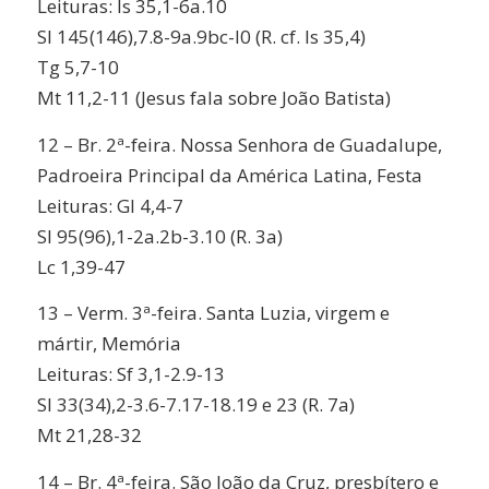
Leituras:
Is 35,1-6a.10
Sl 145(146),7.8-9a.9bc-l0 (R. cf. Is 35,4)
Tg 5,7-10
Mt 11,2-11 (Jesus fala sobre João Batista)
12 –
Br. 2ª-feira.
Nossa Senhora de Guadalupe,
Padroeira Principal da América Latina
, Festa
Leituras:
Gl 4,4-7
Sl 95(96),1-2a.2b-3.10 (R. 3a)
Lc 1,39-47
13 –
Verm. 3ª-feira.
Santa Luzia, virgem e
mártir
, Memória
Leituras:
Sf 3,1-2.9-13
Sl 33(34),2-3.6-7.17-18.19 e 23 (R. 7a)
Mt 21,28-32
14 –
Br. 4ª-feira.
São João da Cruz, presbítero e