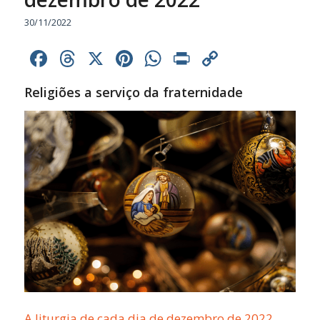
30/11/2022
Facebook
Threads
X
Pinterest
WhatsApp
Print
Copy
Link
Religiões a serviço da fraternidade
A liturgia de cada dia de dezembro de 2022