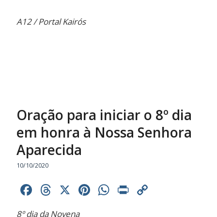
A12 / Portal Kairós
Oração para iniciar o 8º dia
em honra à Nossa Senhora
Aparecida
10/10/2020
Facebook
Threads
X
Pinterest
WhatsApp
Print
Copy
Link
8º dia da Novena