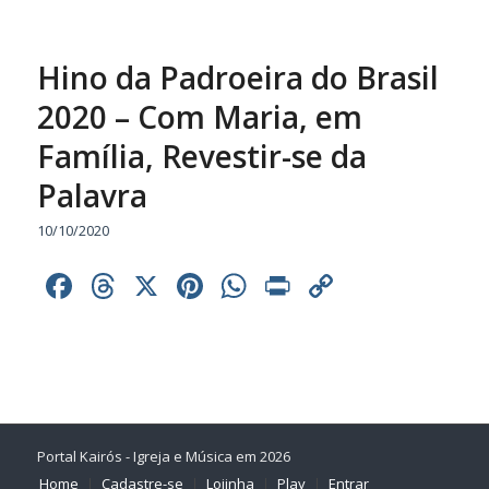
Hino da Padroeira do Brasil
2020 – Com Maria, em
Família, Revestir-se da
Palavra
10/10/2020
Facebook
Threads
X
Pinterest
WhatsApp
Print
Copy
Link
Portal Kairós - Igreja e Música em 2026
Home
Cadastre-se
Lojinha
Play
Entrar