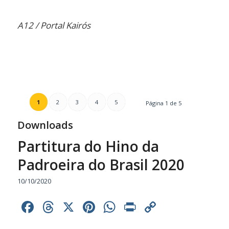
A12 / Portal Kairós
1
2
3
4
5
Página 1 de 5
Downloads
Partitura do Hino da
Padroeira do Brasil 2020
10/10/2020
Facebook
Threads
X
Pinterest
WhatsApp
Print
Copy
Link