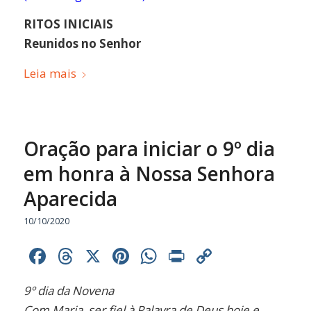
RITOS INICIAIS
Reunidos no Senhor
Leia mais
Oração para iniciar o 9º dia
em honra à Nossa Senhora
Aparecida
10/10/2020
Facebook
Threads
X
Pinterest
WhatsApp
Print
Copy
Link
9º dia da Novena
Com Maria, ser fiel à Palavra de Deus hoje e