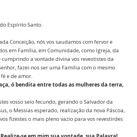
do Espírito Santo.
ulada Conceição, nós vos saudamos com fervor e
idos em Família, em Comunidade, como Igreja, da
e cumprindo a vontade divina vos revestistes da
Senhor, fazei-nos ser uma Família com o mesmo
fé e de amor.
aça, ó bendita entre todas as mulheres da terra,
stes vosso seio fecundo, gerando o Salvador da
us, o Messias esperado, realização da nova Páscoa,
vos fizestes o mais pleno vazio para vos revestirdes
. Realize-se em mim sua vontade, sua Palavra!