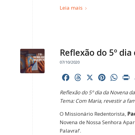
Leia mais
Reflexão do 5º di
07/10/2020
Facebook
Threads
X
Pinter
Wh
Reflexão do 5º dia da Novena da
Tema: Com Maria, revestir a famí
O Missionário Redentorista,
Pad
Novena de Nossa Senhora Aparec
Palavra!’.