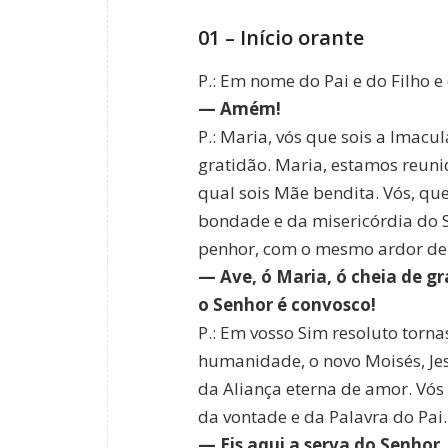
01 – Início orante
P.: Em nome do Pai e do Filho e 
— Amém!
P.: Maria, vós que sois a Imac
gratidão. Maria, estamos reun
qual sois Mãe bendita. Vós, qu
bondade e da misericórdia do 
penhor, com o mesmo ardor de 
— Ave, ó Maria, ó cheia de gr
o Senhor é convosco!
P.: Em vosso Sim resoluto torna
humanidade, o novo Moisés, Jes
da Aliança eterna de amor. Vós 
da vontade e da Palavra do Pai.
— Eis aqui a serva do Senhor