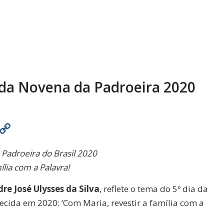
a da Novena da Padroeira 2020
est
atsApp
Print
Copy
Link
 Padroeira do Brasil 2020
lia com a Palavra!
re José Ulysses da Silva
, reflete o tema do 5º dia da
ida em 2020: ‘Com Maria, revestir a família com a