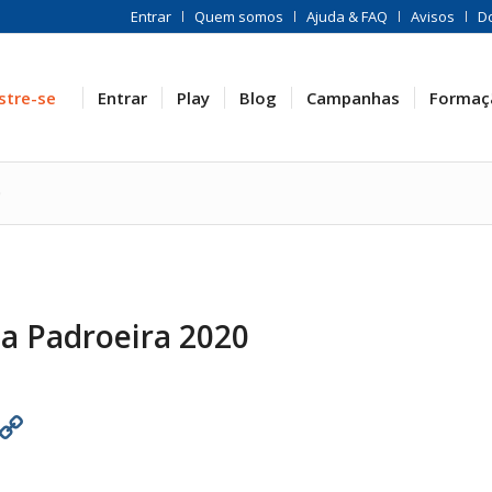
Entrar
Quem somos
Ajuda & FAQ
Avisos
D
stre-se
Entrar
Play
Blog
Campanhas
Formaç
0
da Padroeira 2020
est
atsApp
Print
Copy
Link