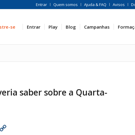
Entrar
Quem somos
Ajuda & FAQ
Avisos
D
stre-se
Entrar
Play
Blog
Campanhas
Formaç
eria saber sobre a Quarta-
est
atsApp
Print
Copy