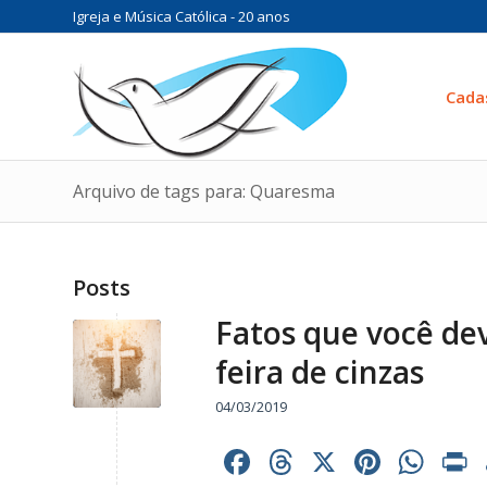
Igreja e Música Católica - 20 anos
Cada
Arquivo de tags para: Quaresma
Posts
Fatos que você dev
feira de cinzas
04/03/2019
Facebook
Threads
X
Pinter
Wh