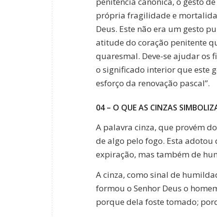
penitência canônica, o gesto de
própria fragilidade e mortalid
Deus. Este não era um gesto pu
atitude do coração penitente q
quaresmal. Deve-se ajudar os f
o significado interior que este
esforço da renovação pascal”.
04 – O QUE AS CINZAS SIMBOLI
A palavra cinza, que provém do
de algo pelo fogo. Esta adotou
expiração, mas também de humi
A cinza, como sinal de humildad
formou o Senhor Deus o homem do
porque dela foste tomado; porq