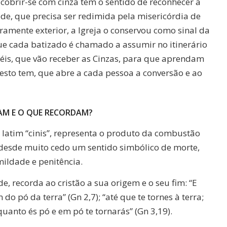
 cobrir-se com cinza tem o sentido de reconhecer a
ade, que precisa ser redimida pela misericórdia de
ramente exterior, a Igreja o conservou como sinal da
ue cada batizado é chamado a assumir no itinerário
iéis, que vão receber as Cinzas, para que aprendam
 gesto tem, que abre a cada pessoa a conversão e ao
ZAM E O QUE RECORDAM?
 latim “cinis”, representa o produto da combustão
 desde muito cedo um sentido simbólico de morte,
ldade e penitência.
e, recorda ao cristão a sua origem e o seu fim: “E
 pó da terra” (Gn 2,7); “até que te tornes à terra;
uanto és pó e em pó te tornarás” (Gn 3,19).