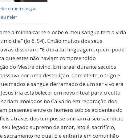
ebe o meu sangue
eu nele”
come a minha carne e bebe o meu sangue tem a vida
ltimo dia” (Jo 6, 54). Então muitos dos seus
lavras disseram: “É dura tal linguagem, quem pode
nifica que estes não haviam compreendido
ão do Mestre divino. Em Israel durante séculos
passava por uma destruição. Com efeito, o trigo e
queimados e sangue derramado de um ser vivo era
esus iria estabelecer um novo ritual para o culto
e seriam imolados no Calvário em reparação dos
am presentes entre os homens sob os acidentes do
fiéis através dos tempos se uniriam a seu sacrifício
a seu legado supremo de amor, isto é, sacrifício,
 e sacramento no qual Ele entraria em comunhão