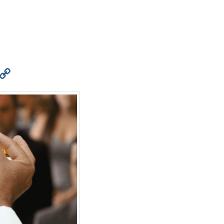
est
atsApp
Print
Copy
Link