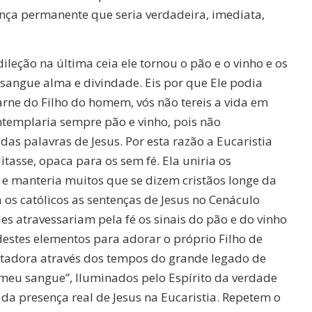
nça permanente que seria verdadeira, imediata,
leção na última ceia ele tornou o pão e o vinho e os
sangue alma e divindade. Eis por que Ele podia
arne do Filho do homem, vós não tereis a vida em
ontemplaria sempre pão e vinho, pois não
as palavras de Jesus. Por esta razão a Eucaristia
tasse, opaca para os sem fé. Ela uniria os
o e manteria muitos que se dizem cristãos longe da
 os católicos as sentenças de Jesus no Cenáculo
les atravessariam pela fé os sinais do pão e do vinho
destes elementos para adorar o próprio Filho de
portadora através dos tempos do grande legado de
 é meu sangue”, Iluminados pelo Espírito da verdade
da presença real de Jesus na Eucaristia. Repetem o