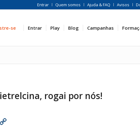
Entrar
Quem somos
Ajuda & FAQ
Avisos
D
stre-se
Entrar
Play
Blog
Campanhas
Formaç
etrelcina, rogai por nós!
est
atsApp
Print
Copy
Link