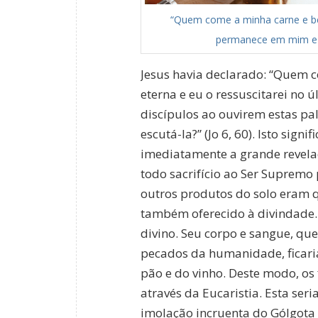
“Quem come a minha carne e b
permanece em mim e 
Jesus havia declarado: “Quem 
eterna e eu o ressuscitarei no ú
discípulos ao ouvirem estas pa
escutá-la?” (Jo 6, 60). Isto sig
imediatamente a grande revelaç
todo sacrifício ao Ser Supremo 
outros produtos do solo eram 
também oferecido à divindade. J
divino. Seu corpo e sangue, qu
pecados da humanidade, ficari
pão e do vinho. Deste modo, os 
através da Eucaristia. Esta seri
imolação incruenta do Gólgota