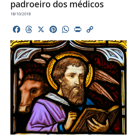
padroeiro dos médicos
18/10/2018
Facebook
Threads
X
Pinterest
WhatsApp
Print
Copy
Link