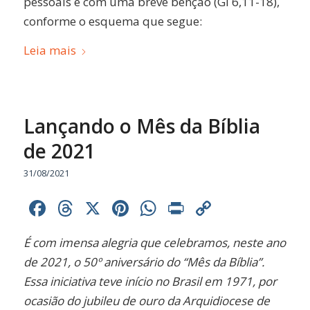
pessoais e com uma breve bênção (Gl 6,11-18),
conforme o esquema que segue:
Leia mais
Lançando o Mês da Bíblia
de 2021
31/08/2021
Facebook
Threads
X
Pinterest
WhatsApp
Print
Copy
Link
É com imensa alegria que celebramos, neste ano
de 2021, o 50º aniversário do “Mês da Bíblia”.
Essa iniciativa teve início no Brasil em 1971, por
ocasião do jubileu de ouro da Arquidiocese de