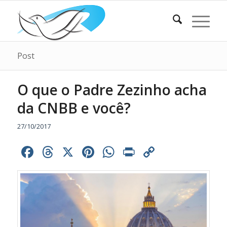
Post
O que o Padre Zezinho acha
da CNBB e você?
27/10/2017
Facebook
Threads
X
Pinterest
WhatsApp
Print
Copy
Link