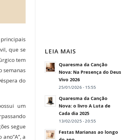
 principais
vil, que se
LEIA MAIS
túrgico tem
Quaresma da Canção
ro semanas
Nova: Na Presença do Deus
Vivo 2026
véspera do
25/01/2026 - 15:55
Quaresma da Canção
 possui um
Nova: o livro A Luta de
Cada dia 2025
erpassando
13/02/2025 - 20:55
ções segue
Festas Marianas ao longo
o ano”A”, a
do ano