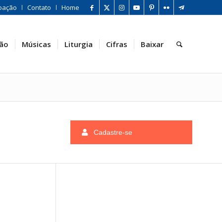
oação
Contato
Home
ão
Músicas
Liturgia
Cifras
Baixar
Cadastre-se