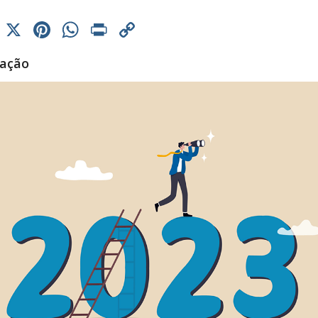
cebook
Threads
X
Pinterest
WhatsApp
Print
Copy
Link
tação