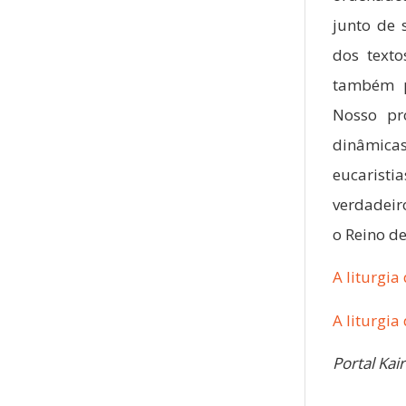
junto de 
dos texto
também pa
Nosso pr
dinâmica
eucarist
verdadeir
o Reino d
A liturgia
A liturgia
Portal Kai