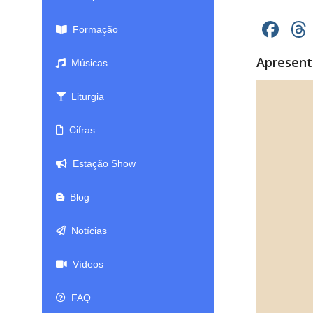
Fa
Formação
Apresen
Músicas
Liturgia
Cifras
Estação Show
Blog
Notícias
Vídeos
FAQ