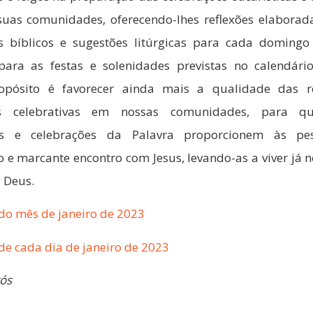
suas comunidades, oferecendo-lhes reflexões elaborada
s bíblicos e sugestões litúrgicas para cada doming
ra as festas e solenidades previstas no calendário 
opósito é favorecer ainda mais a qualidade das re
s celebrativas em nossas comunidades, para q
ias e celebrações da Palavra proporcionem às p
o e marcante encontro com Jesus, levando-as a viver já 
e Deus.
 do mês de janeiro de 2023
 de cada dia de janeiro de 2023
rós