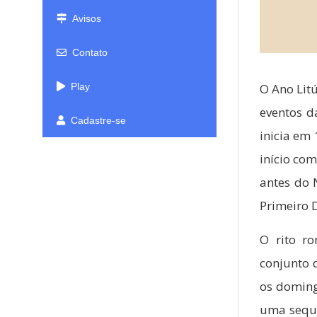
Avisos
Contato
Play
O Ano Lit
eventos d
Cadastre-se
inicia em 
início co
antes do 
Primeiro 
O rito ro
conjunto 
os doming
uma sequên