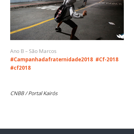
Ano B – São Marcos
#Campanhadafraternidade2018
#Cf-2018
#cf2018
CNBB /
Portal Kairós