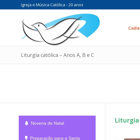
Igreja e Música Católica - 20 anos
Cada
Liturgia católica – Anos A, B e C
Liturgia
Novena de Natal
Preparação para a Santa