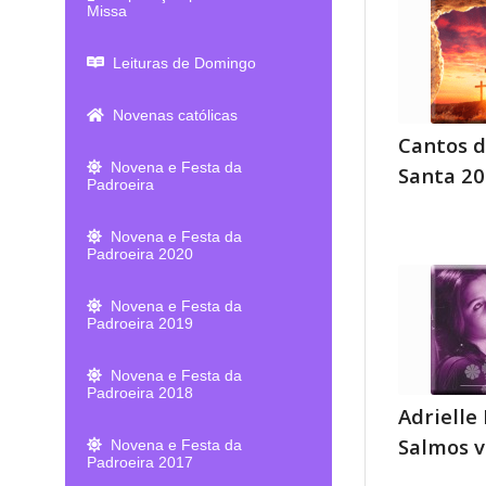
Missa
Leituras de Domingo
Novenas católicas
Cantos 
Novena e Festa da
Santa 2
Padroeira
Novena e Festa da
Padroeira 2020
Novena e Festa da
Padroeira 2019
Novena e Festa da
Padroeira 2018
Adrielle
Salmos 
Novena e Festa da
Padroeira 2017