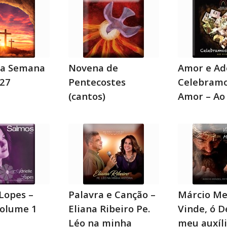
da Semana
Novena de
Amor e Ad
027
Pentecostes
Celebramo
(cantos)
Amor – Ao
 Lopes –
Palavra e Canção –
Márcio Me
volume 1
Eliana Ribeiro Pe.
Vinde, ó D
Léo na minha
meu auxíl