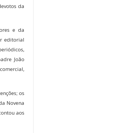
devotos da
ores e da
 editorial
periódicos,
padre João
 comercial,
tenções; os
 da Novena
 contou aos