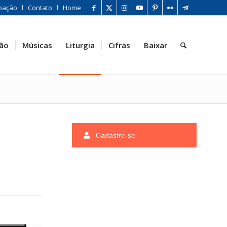
oação
Contato
Home
ão
Músicas
Liturgia
Cifras
Baixar
Cadastre-se