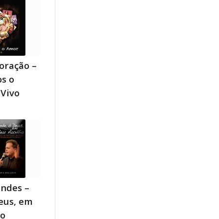
oração –
s o
 Vivo
ndes –
eus, em
io