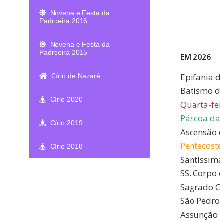
Novena e Festa da
Padroeira 2016
Novena e Festa da
Padroeira 2015
EM 2026
Epifania 
Círio de Nazaré
Batismo d
Círio 2020
Quarta-fei
Páscoa da
Círio 2019
Ascensão 
Pentecost
Círio 2018
Santíssim
SS. Corpo 
Sagrado C
São Pedro
Assunção 