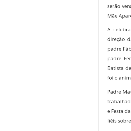
serão ven
Mãe Apare
A celebr
direção d
padre Fáb
padre Fer
Batista d
foi o ani
Padre Maur
trabalhad
e Festa d
fiéis sobr