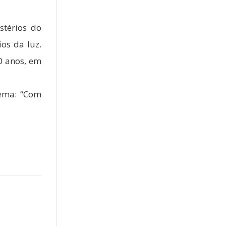
térios do
ios da luz.
0 anos, em
tema: “Com