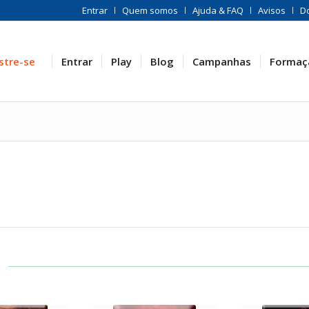
Entrar
Quem somos
Ajuda & FAQ
Avisos
D
stre-se
Entrar
Play
Blog
Campanhas
Formaç