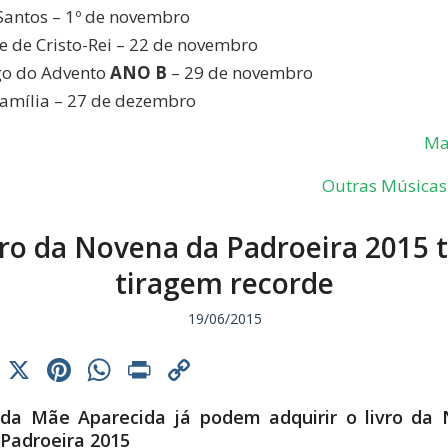
Santos – 1º de novembro
e de Cristo-Rei – 22 de novembro
go do Advento
ANO B
– 29 de novembro
amília – 27 de dezembro
Ma
Outras Músicas 
vro da Novena da Padroeira 2015 
tiragem recorde
19/06/2015
cebook
Threads
X
Pinterest
WhatsApp
Print
Copy
Link
da Mãe Aparecida já podem adquirir o livro da
 Padroeira 2015