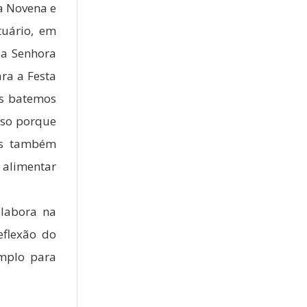
da Novena e
tuário, em
da Senhora
ra a Festa
ós batemos
sso porque
os também
 alimentar
olabora na
eflexão do
emplo para