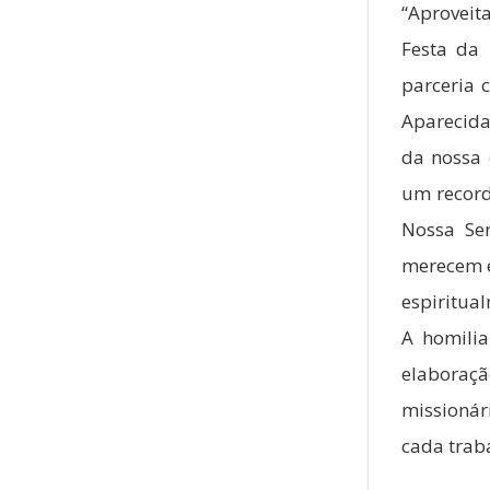
“Aproveita
Festa da 
parceria 
Aparecida
da nossa 
um record
Nossa Se
merecem e
espiritual
A homilia
elaboraçã
missionár
cada trab