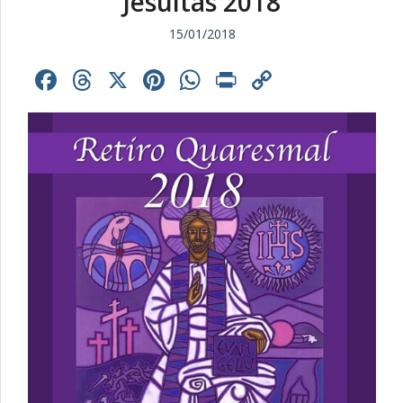
Jesuítas 2018
15/01/2018
Facebook
Threads
X
Pinterest
WhatsApp
Print
Copy
Link