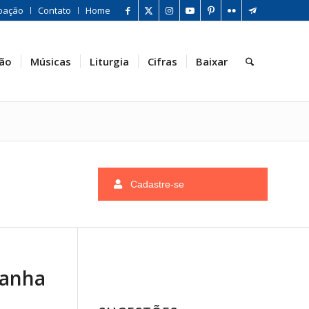
oação
Contato
Home
ão
Músicas
Liturgia
Cifras
Baixar
Cadastre-se
panha