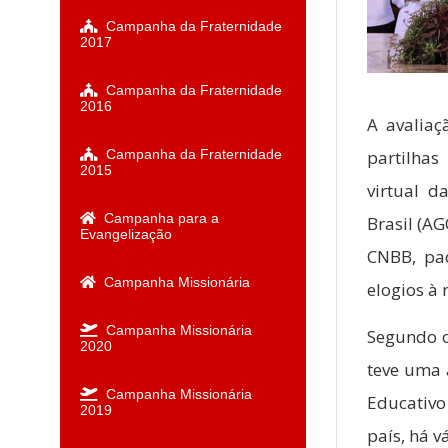
Campanha da Fraternidade
2017
Campanha da Fraternidade
2016
A avaliaç
partilhas
Campanha da Fraternidade
2015
virtual d
Campanha para a
Brasil (A
Evangelização
CNBB, pad
Campanha Missionária
elogios à
Campanha Missionária
Segundo o
2020
teve uma a
Campanha Missionária
Educativo
2019
país, há 