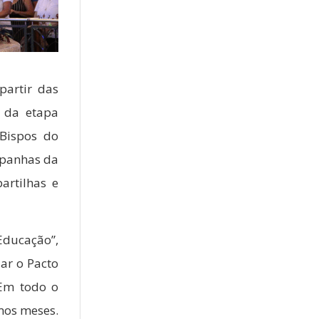
partir das
a da etapa
 Bispos do
mpanhas da
artilhas e
Educação”,
zar o Pacto
 Em todo o
imos meses.