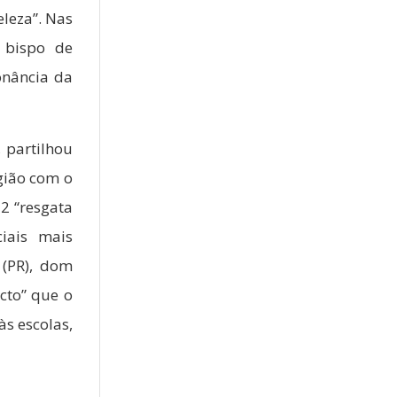
eleza”. Nas
 bispo de
onância da
 partilhou
gião com o
2 “resgata
iais mais
(PR), dom
cto” que o
s escolas,