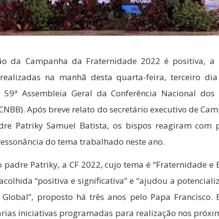
ão da Campanha da Fraternidade 2022 é positiva, a 
 realizadas na manhã desta quarta-feira, terceiro di
a 59ª Assembleia Geral da Conferência Nacional dos
GCNBB). Após breve relato do secretário executivo de Ca
re Patriky Samuel Batista, os bispos reagiram com p
 ressonância do tema trabalhado neste ano.
 padre Patriky, a CF 2022, cujo tema é “Fraternidade e 
colhida “positiva e significativa” e “ajudou a potenciali
 Global”, proposto há três anos pelo Papa Francisco.
várias iniciativas programadas para realização nos próx