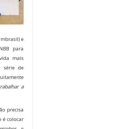
mbrasil) e
NBB para
vida mais
 série de
tuitamente
rabalhar a
ão precisa
o é colocar
aminhos e