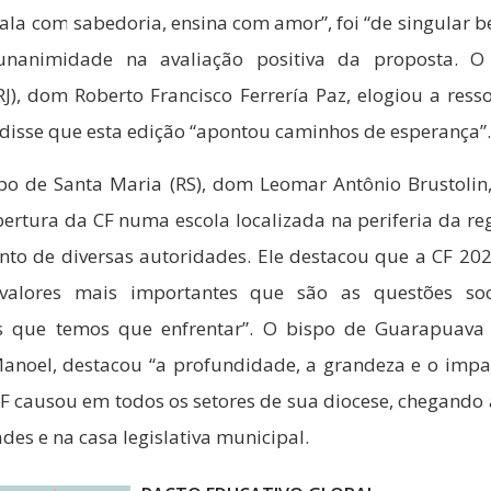
ala com sabedoria, ensina com amor”, foi “de singular b
 unanimidade na avaliação positiva da proposta. O
J), dom Roberto Francisco Ferrería Paz, elogiou a ress
 disse que esta edição “apontou caminhos de esperança”.
po de Santa Maria (RS), dom Leomar Antônio Brustolin,
bertura da CF numa escola localizada na periferia da re
nto de diversas autoridades. Ele destacou que a CF 202
alores mais importantes que são as questões soc
s que temos que enfrentar”. O bispo de Guarapuava 
anoel, destacou “a profundidade, a grandeza e o impa
F causou em todos os setores de sua diocese, chegando à
des e na casa legislativa municipal.