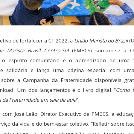
tivo de fortalecer a CF 2022, a
União Marista do Brasil
(U
ia Marista Brasil Centro-Sul
(PMBCS) somam-se a C
r o espírito comunitário e o aprendizado de uma 
e solidária e lança uma página especial com uma
 sobre a Campanha da Fraternidade disponíveis gra
load. Um dos lançamentos é o livro digital “
Como t
da Fraternidade em sala de aula
”.
 com José Leão, Diretor Executivo da PMBCS, a educaç
rviço da vida e do bem-estar coletivo. “Refletir sobre iss
s educativos à nossa disposição para iluminar c