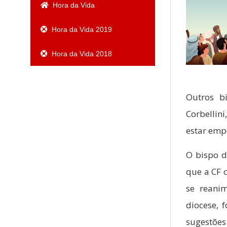
Hora da Vida
Hora da Vida 2019
Hora da Vida 2018
Outros b
Corbellin
estar emp
O bispo d
que a CF 
se reani
diocese, 
sugestões