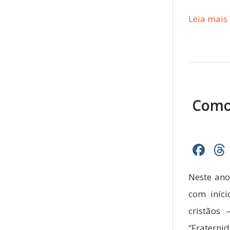
Leia mais
Como 
Fa
Neste ano
com iníci
cristãos
“Fraterni