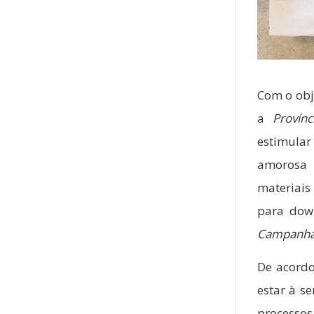
Com o obje
a
Provínc
estimula
amorosa 
materiais
para down
Campanha 
De acordo
estar à se
processo