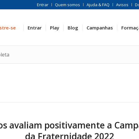
Entrar
Quem somos
Ajuda & FAQ
Avisos
D
stre-se
Entrar
Play
Blog
Campanhas
Formaç
leta
os avaliam positivamente a Cam
da Fraternidade 2022