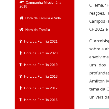
Campanha Missionária
O lema, “F
2018
reações,
Hora da Família e Vida
Campos (R
CF 2022 e
Hora da Família
O arcebis
Hora da Família 2021
sobre a a
Hora da Família 2020
envolvime
um dos v
Hora da Família 2019
profunda
Hora da Família 2018
Amilton M
tema da C
Hora da Família 2017
universida
Hora da Família 2016