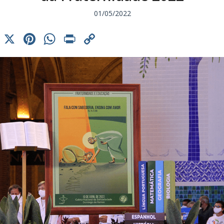
01/05/2022
cebook
Threads
X
Pinterest
WhatsApp
Print
Copy
Link