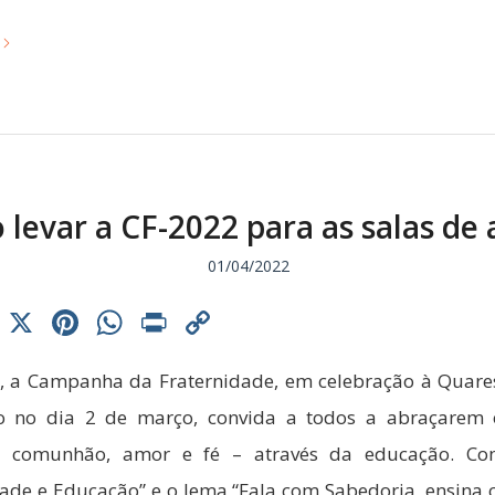
levar a CF-2022 para as salas de 
01/04/2022
cebook
Threads
X
Pinterest
WhatsApp
Print
Copy
Link
, a Campanha da Fraternidade, em celebração à Quar
o no dia 2 de março, convida a todos a abraçarem 
 – comunhão, amor e fé – através da educação. C
dade e Educação” e o lema “Fala com Sabedoria, ensina