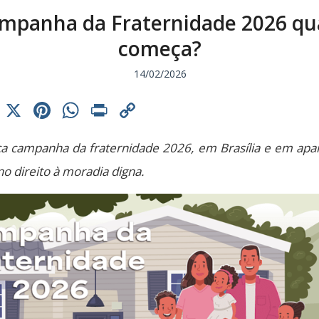
mpanha da Fraternidade 2026 q
começa?
14/02/2026
cebook
Threads
X
Pinterest
WhatsApp
Print
Copy
Link
a campanha da fraternidade 2026, em Brasília e em apare
o direito à moradia digna.