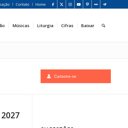
oação
Contato
Home
ão
Músicas
Liturgia
Cifras
Baixar
Cadastre-se
 2027