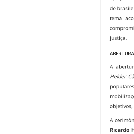
de brasil
tema aco
compromis
justiça.
ABERTURA 
A abertu
Helder C
populares
mobiliza
objetivos,
A cerimôn
Ricardo 