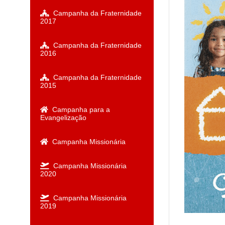
Campanha da Fraternidade
2017
Campanha da Fraternidade
2016
Campanha da Fraternidade
2015
Campanha para a
Evangelização
Campanha Missionária
Campanha Missionária
2020
Campanha Missionária
2019