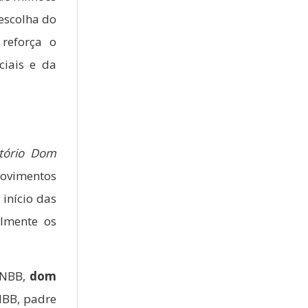
escolha do
reforça o
ciais e da
tório Dom
movimentos
início das
lmente os
 CNBB,
dom
NBB, padre