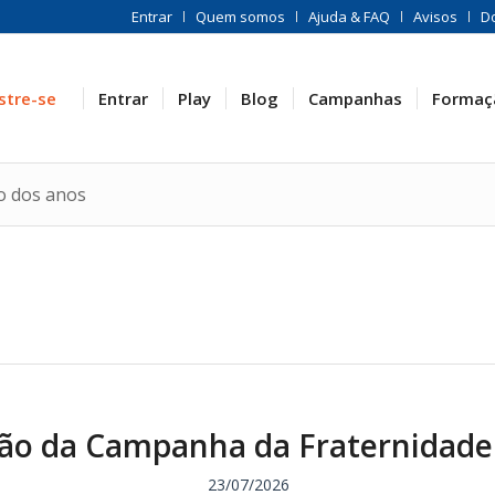
Entrar
Quem somos
Ajuda & FAQ
Avisos
D
stre-se
Entrar
Play
Blog
Campanhas
Formaç
o dos anos
ão da Campanha da Fraternidade
23/07/2026