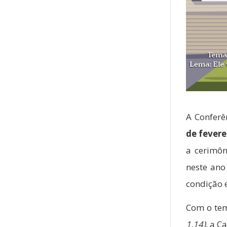
A Conferê
de fevere
a cerimôn
neste ano
condição 
Com o t
1,14)
, a C