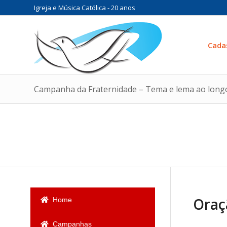
Igreja e Música Católica - 20 anos
Cada
Campanha da Fraternidade – Tema e lema ao long
Oraç
Home
Campanhas