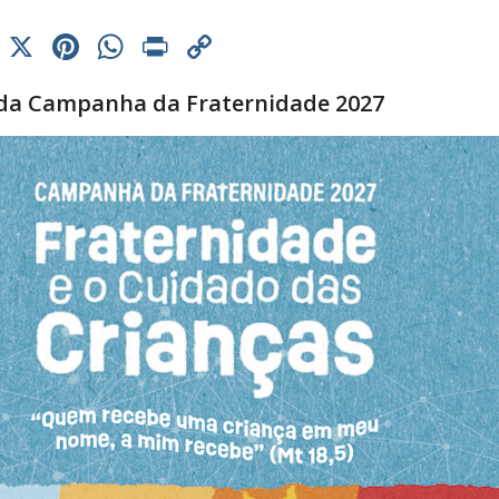
cebook
Threads
X
Pinterest
WhatsApp
Print
Copy
Link
da Campanha da Fraternidade 2027