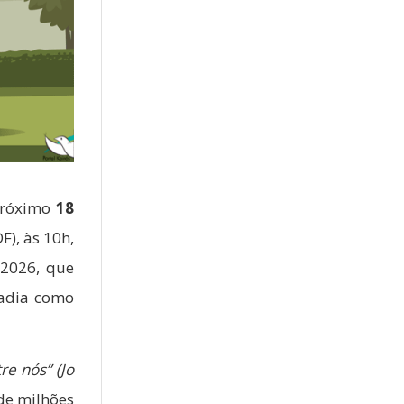
 próximo
18
F), às 10h,
 2026, que
radia como
tre nós”
(Jo
 de milhões