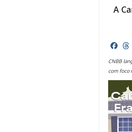
A Ca
Fa
CNBB lanç
com foco n