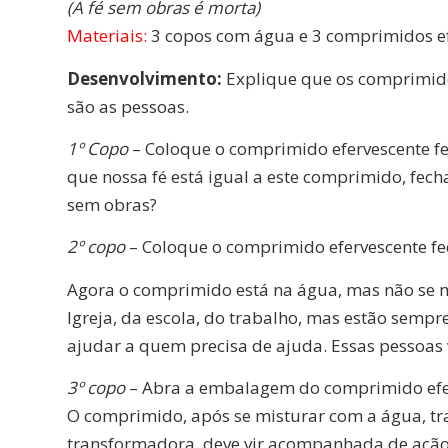
(A fé sem obras é morta)
Materiais:
3 copos com água e 3 comprimidos ef
Desenvolvimento:
Explique que os comprimido
são as pessoas.
1º Copo
– Coloque o comprimido efervescente f
que nossa fé está igual a este comprimido, fec
sem obras?
2º copo
– Coloque o comprimido efervescente f
Agora o comprimido está na água, mas não se m
Igreja, da escola, do trabalho, mas estão semp
ajudar a quem precisa de ajuda. Essas pessoas
3º copo
– Abra a embalagem do comprimido efer
O comprimido, após se misturar com a água, tr
transformadora, deve vir acompanhada de ação,