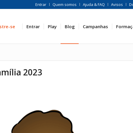
Entrar
Quem somos
Ajuda & FAQ
Avisos
D
stre-se
Entrar
Play
Blog
Campanhas
Formaç
amília 2023