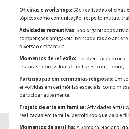
Oficinas e workshops:
São realizadas oficinas 
tópicos como comunicação, respeito mútuo, trab
Atividades recreativas:
São organizadas ativid
competições amigáveis, brincadeiras ao ar livre
diversão em família.
Momentos de reflexão:
Também podem ocorrer
crianças sobre valores familiares, como amor, 
Participação em cerimônias religiosas:
Em con
envolvidas em cerimônias especiais, como missa
participar ativamente.
Projeto de arte em família:
Atividades artísti
realizadas em família, permitindo que pais e fil
Objetivos da Semana
Momentos de partilha:
A Semana Nacional da 