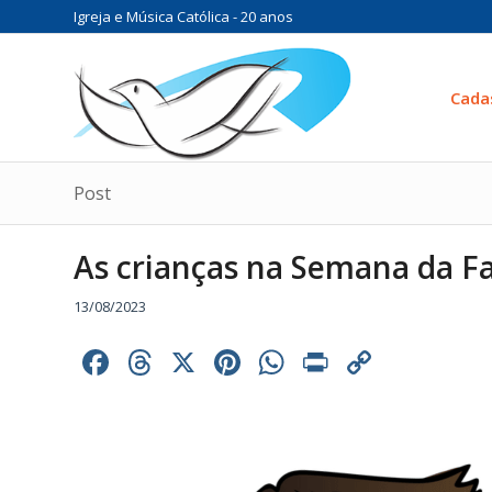
Igreja e Música Católica - 20 anos
Cada
Post
As crianças na Semana da F
13/08/2023
Facebook
Threads
X
Pinterest
WhatsApp
Print
Copy
Link